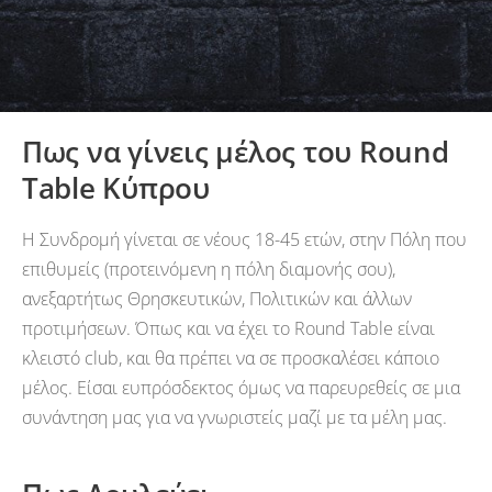
Πως να γίνεις μέλος του Round
Table Κύπρου
Η Συνδρομή γίνεται σε νέους 18-45 ετών, στην Πόλη που
επιθυμείς (προτεινόμενη η πόλη διαμονής σου),
ανεξαρτήτως Θρησκευτικών, Πολιτικών και άλλων
προτιμήσεων. Όπως και να έχει το Round Table είναι
κλειστό club, και θα πρέπει να σε προσκαλέσει κάποιο
μέλος. Είσαι ευπρόσδεκτος όμως να παρευρεθείς σε μια
συνάντηση μας για να γνωριστείς μαζί με τα μέλη μας.