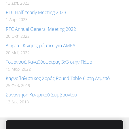
13 Σεπ, 2023
RTC Half-Yearly Meeting 2023
1 Απρ, 2023
RTC Annual General Meeting 2022
20 Οκτ, 2022
Δωρεά - Κινητές ράμπες για ΑΜΕΑ
20 Μαΐ, 2022
Τουρνουά Καλαθόσφαιρας 3x3 στην Πάφο
19 Μαρ, 2022
Καρναβαλίστικος Χορός Round Table 6 στη Λεμεσό
25 Φεβ, 2019
Συνάντηση Κεντρικού Συμβουλίου
13 Δεκ, 2018
Cookies