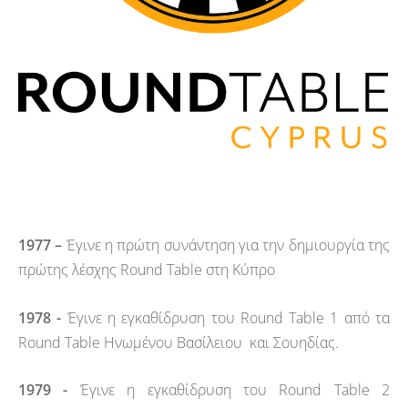
1977 –
Έγινε η πρώτη συνάντηση για την δημιουργία της
πρώτης λέσχης Round Table στη Κύπρο
1978 -
Έγινε η εγκαθίδρυση του Round Table 1 από τα
Round Table Ηνωμένου Βασίλειου και Σουηδίας.
1979 -
Έγινε η εγκαθίδρυση του Round Table 2