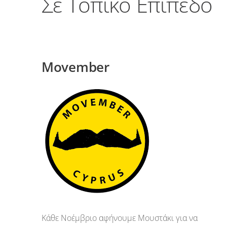
Σε Τοπικό Επίπεδο
Movember
Κάθε Νοέμβριο αφήνουμε Μουστάκι για να