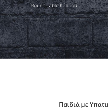
Round Table Κύπρου
Παιδιά με Υπατι