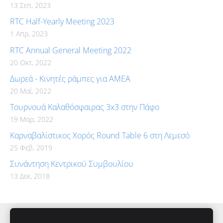
13 Σεπ, 2023
RTC Half-Yearly Meeting 2023
1 Απρ, 2023
RTC Annual General Meeting 2022
20 Οκτ, 2022
Δωρεά - Κινητές ράμπες για ΑΜΕΑ
20 Μαΐ, 2022
Τουρνουά Καλαθόσφαιρας 3x3 στην Πάφο
19 Μαρ, 2022
Καρναβαλίστικος Χορός Round Table 6 στη Λεμεσό
25 Φεβ, 2019
Συνάντηση Κεντρικού Συμβουλίου
13 Δεκ, 2018
Cookies